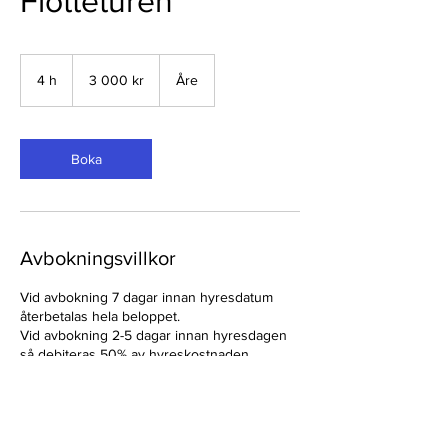
Flotteturen
3 000
svenska
4 h
4
3 000 kr
Åre
kronor
h
Boka
Avbokningsvillkor
Vid avbokning 7 dagar innan hyresdatum
återbetalas hela beloppet.
Vid avbokning 2-5 dagar innan hyresdagen
så debiteras 50% av hyreskostnaden.
Vid avbokning senare än 2 dagar innan
betalas ingen ersättning ut. Vid sjukdomsfall
uppvisas läkarintyg och då ersätts du som
kund fullt ut.