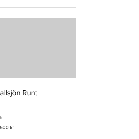
allsjön Runt
 h
500
 500 kr
enska
onor