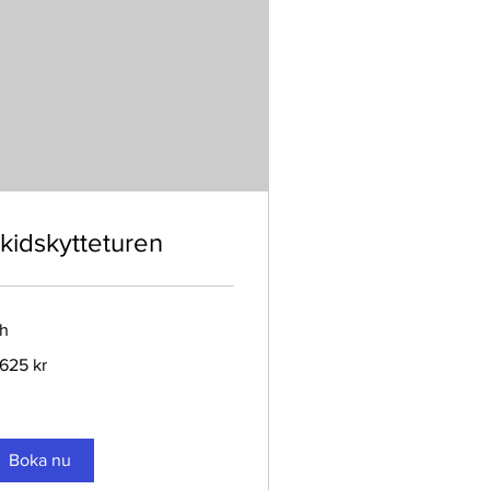
kidskytteturen
 h
625
 625 kr
enska
onor
Boka nu