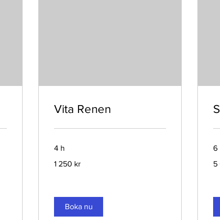
Vita Renen
S
4 h
6
1 250
5 
1 250 kr
5
svenska
sv
kronor
kr
Boka nu