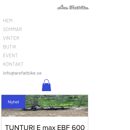
HEM
SOMMAR
VINTER
BUTIK
EVENT
KONTAKT
info@arefatbike.se
076-018 92 82
Nyhet
TUNTURI E max EBF 600